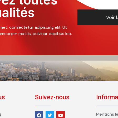
ualités
Voir l
met, consectetur adipiscing elit. Ut
llamcorper mattis, pulvinar dapibus leo.
us
Suivez-nous
Informa
g
Mentions lé