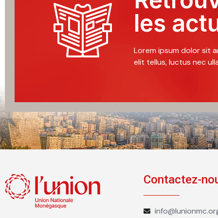
les act
Lorem ipsum dolor sit a
elit tellus, luctus nec u
Contactez-no
info@lunionmc.or