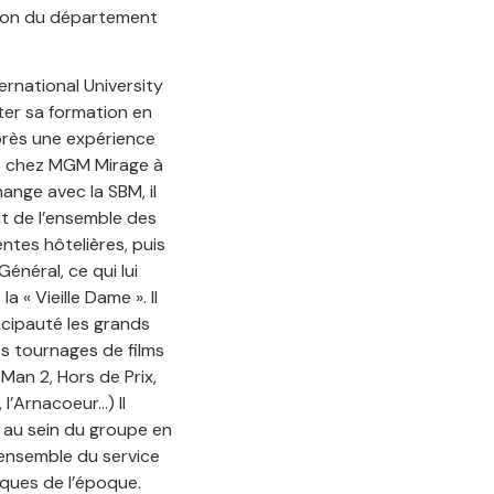
tion du département
rnational University
er sa formation en
rès une expérience
is chez MGM Mirage à
ange avec la SBM, il
dit de l’ensemble des
ntes hôtelières, puis
énéral, ce qui lui
 « Vieille Dame ». Il
ncipauté les grands
es tournages de films
 Man 2, Hors de Prix,
 l’Arnacoeur…) Il
 au sein du groupe en
’ensemble du service
ques de l’époque.