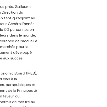
lus près, Guillaume
a Direction du
n tant qu’adjoint au
teur Général l’année
 de 50 personnes en
lleurs dans le monde,
cellence de l’accueil à
 marchés pour la
fortement développé
iée aux succès
conomic Board (MEB),
 élan à la
es, parapubliques et
ent de la Principauté
 en faveur du
permis de mettre au