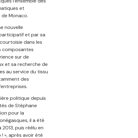
sques l’ensemble des
omatiques et
ce de Monaco.
ne nouvelle
ticipatif et par sa
 courtoisie dans les
es composantes
rience sur de
x et sa recherche de
es au service du tissu
tamment des
entreprises.
ière politique depuis
tés de Stéphane
ion pour la
onégasques, il a été
 2013, puis réélu en
 ! », après avoir été